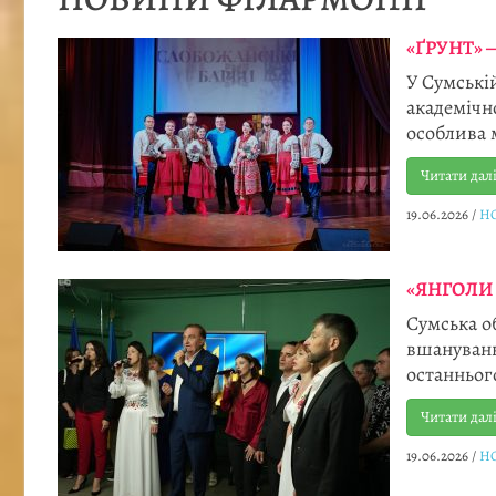
«ҐРУНТ» 
У Сумські
академічн
особлива м
Читати дал
19.06.2026
/
Н
«ЯНГОЛИ 
Сумська о
вшануванн
останньог
Читати дал
19.06.2026
/
Н