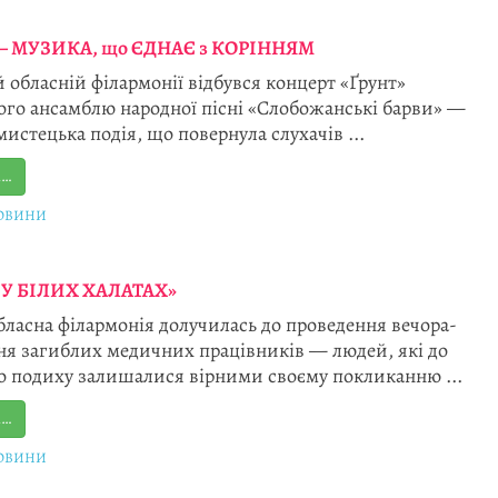
— МУЗИКА, що ЄДНАЄ з КОРІННЯМ
й обласній філармонії відбувся концерт «Ґрунт»
ого ансамблю народної пісні «Слобожанські барви» —
истецька подія, що повернула слухачів ...
і…
ОВИНИ
У БІЛИХ ХАЛАТАХ»
бласна філармонія долучилась до проведення вечора-
я загиблих медичних працівників — людей, які до
о подиху залишалися вірними своєму покликанню ...
і…
ОВИНИ