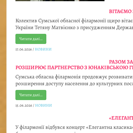
ВІТАЄМО
Колектив Сумської обласної філармонії щиро віта
України Тетяну Матвієнко з присудженням Державн
Читати далі…
17.06.2026
/
НОВИНИ
РАЗОМ З
РОЗШИРЮЄ ПАРТНЕРСТВО З ЮНАКІВСЬКОЮ 
Сумська обласна філармонія продовжує розвивати 
розширення доступу населення до культурних посл
Читати далі…
15.06.2026
/
НОВИНИ
«ЕЛЕГАНТ
У філармонії відбувся концерт «Елегантна класика