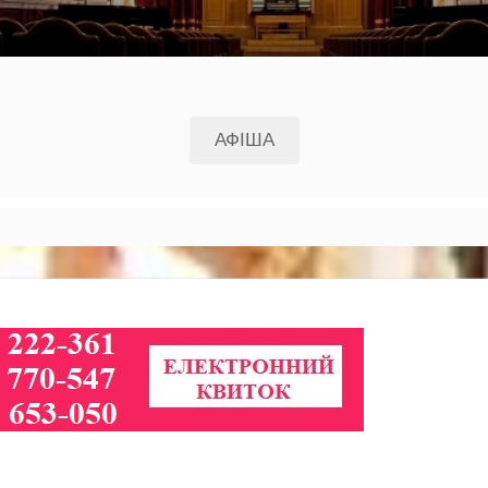
АФІША