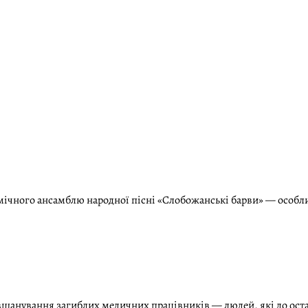
емічного ансамблю народної пісні «Слобожанські барви» — особлив
вшанування загиблих медичних працівників — людей, які до ост