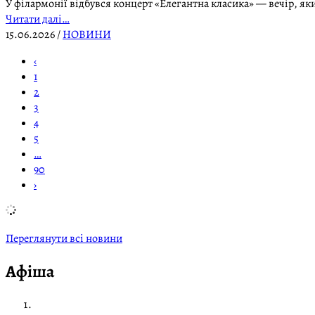
У філармонії відбувся концерт «Елегантна класика» — вечір, я
Читати далі…
15.06.2026
/
НОВИНИ
‹
1
2
3
4
5
…
90
›
Переглянути всі новини
Афіша