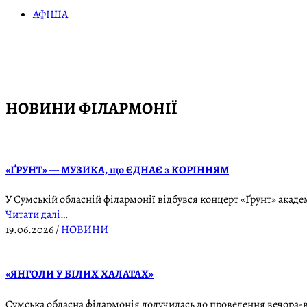
АФІША
НОВИНИ ФІЛАРМОНІЇ
«ҐРУНТ» — МУЗИКА, що ЄДНАЄ з КОРІННЯМ
У Сумській обласній філармонії відбувся концерт «Ґрунт» акад
Читати далі…
19.06.2026
/
НОВИНИ
«ЯНГОЛИ У БІЛИХ ХАЛАТАХ»
Сумська обласна філармонія долучилась до проведення вечора-