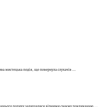
а мистецька подія, що повернула слухачів ...
аннього подиху залишалися вірними своєму покликанню ...