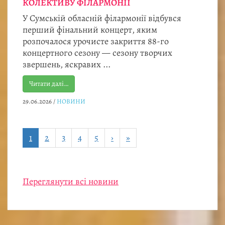
КОЛЕКТИВУ ФІЛАРМОНІЇ
У Сумській обласній філармонії відбувся
перший фінальний концерт, яким
розпочалося урочисте закриття 88-го
концертного сезону — сезону творчих
звершень, яскравих ...
Читати далі…
29.06.2026
/
НОВИНИ
1
2
3
4
5
›
»
Переглянути всі новини