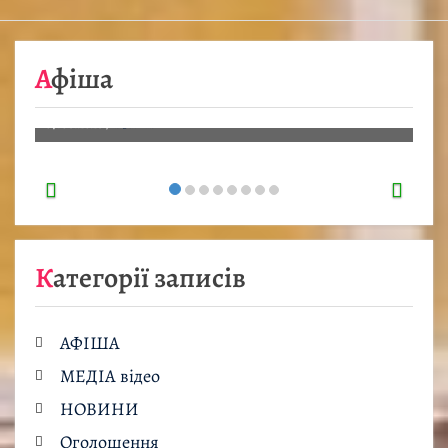
08.08
…
Афіша
Детальніше…
07.08.2026
/
АФІША
Категорії записів
АФІША
МЕДІА відео
НОВИНИ
Оголошення