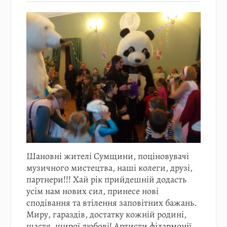
Шановні жителі Сумщини, поціновувачі
музичного мистецтва, наші колеги, друзі,
партнери!!! Хай рік прийдешній додасть
усім нам нових сил, принесе нові
сподівання та втілення заповітних бажань.
Миру, гараздів, достатку кожній родині,
щастя, щирої любові! Артисти філармонії