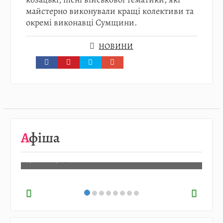
майстерно виконували кращі колективи та
окремі виконавці Сумщини.
НОВИНИ
08.08
…
Афіша
Детальніше…
07.08.2026
/
АФІША