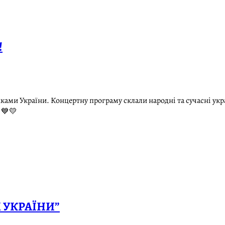
!
ами України. Концертну програму склали народнi та сучаснi украї
 💙💛
 УКРАЇНИ”