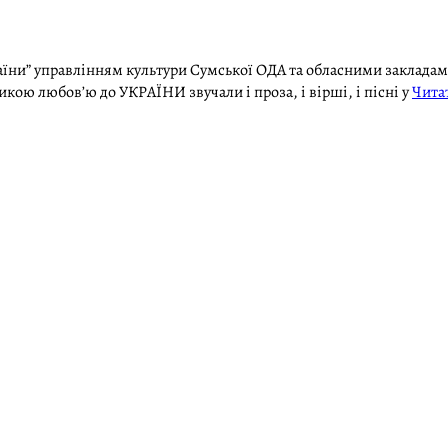
аїни” управлінням культури Сумської ОДА та обласними закладам
кою любов’ю до УКРАЇНИ звучали і проза, і вірші, і пісні у
Чита