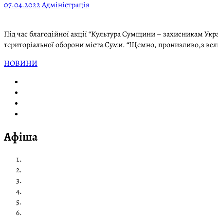
07.04.2022
Адміністрація
Під час благодійної акції “Культура Сумщини – захисникам Укр
територіальної оборони міста Суми. “Щемно, пронизливо,з вели
НОВИНИ
Афіша