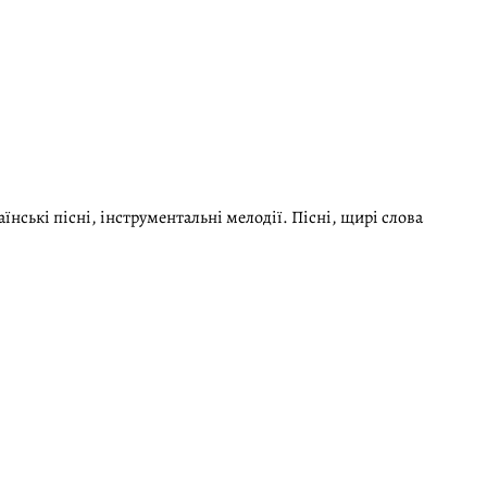
нськi пiснi, iнструментальнi мелодiї. Пісні, щирі слова