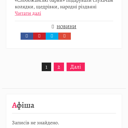
«Слобожанські барви» подарували слухачам
колядки, щедрівки, народні різдвяні
Читати далі
НОВИНИ
Пагінація
1
2
Далі
записів
Афіша
Записів не знайдено.