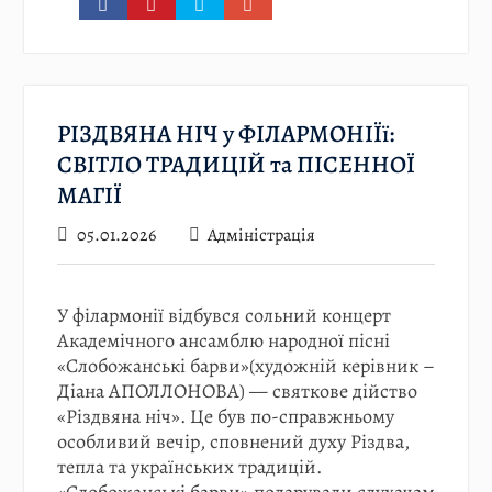
РІЗДВЯНА НІЧ у ФІЛАРМОНІЇї:
СВІТЛО ТРАДИЦІЙ та ПІСЕННОЇ
МАГІЇ
05.01.2026
Адміністрація
У філармонії відбувся сольний концерт
Академічного ансамблю народної пісні
«Слобожанські барви»(художній керівник –
Діана АПОЛЛОНОВА) — святкове дійство
«Різдвяна ніч». Це був по-справжньому
особливий вечір, сповнений духу Різдва,
тепла та українських традицій.