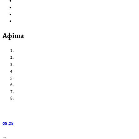
Афіша
08.08
…