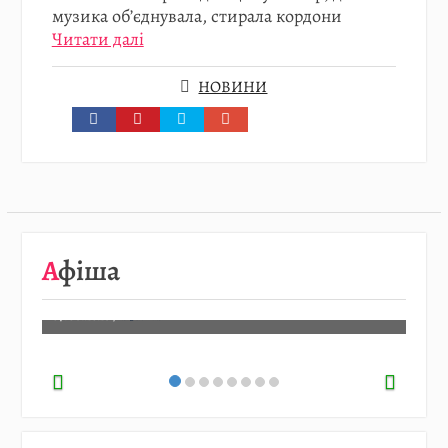
музика об’єднувала, стирала кордони
Читати далі
НОВИНИ
08.08
…
Афіша
Детальніше…
07.08.2026
/
АФІША