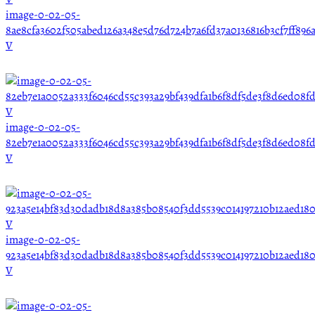
image-0-02-05-
8ae8cfa3602f505abed126a348e5d76d724b7a6fd37a0136816b3cf7ff896a
V
image-0-02-05-
82eb7e1a0052a333f6046cd55c393a29bf439dfa1b6f8df5de3f8d6ed08f
V
image-0-02-05-
923a5e14bf83d30dadb18d8a385b08540f3dd5539c014197210b12aed18
V