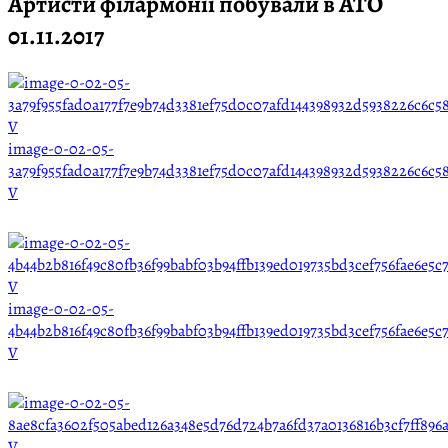
Артисти філармонії побували в АТО
01.11.2017
image-0-02-05-
3a79f955fad0a177f7e9b74d3381ef75d0c07afd144398932d5938226c6c5
V
image-0-02-05-
4b44b2b816f49c80fb36f99babf03b94ffb139ed019735bd3cef756fae6e5c
V