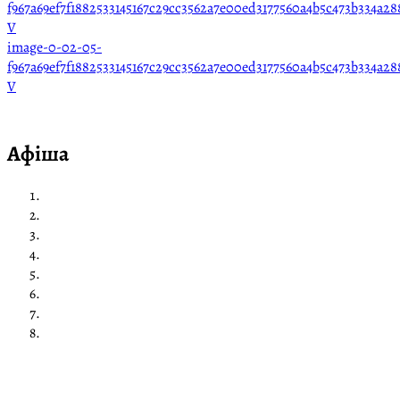
image-0-02-05-
f967a69ef7f1882533145167c29cc3562a7e00ed3177560a4b5c473b334a28
V
Афіша