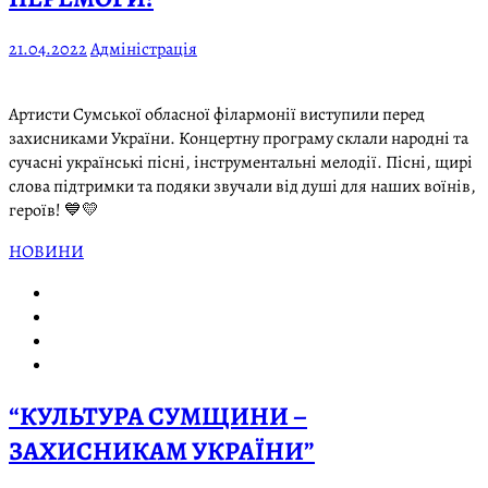
21.04.2022
Адміністрація
Артисти Сумської обласної фiлармонiї виступили перед
захисниками України. Концертну програму склали народнi та
сучаснi українськi пiснi, iнструментальнi мелодiї. Пісні, щирі
слова підтримки та подяки звучали від душі для наших воїнів,
героїв! 💙💛
НОВИНИ
“КУЛЬТУРА СУМЩИНИ –
ЗАХИСНИКАМ УКРАЇНИ”