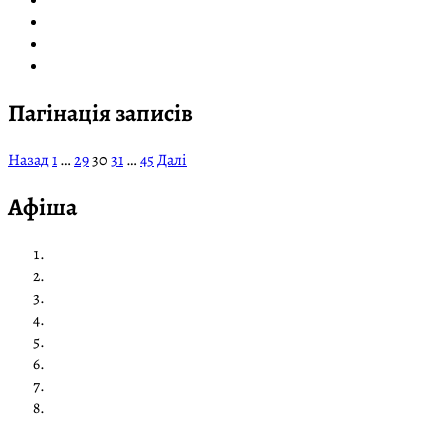
Пагінація записів
Назад
1
…
29
30
31
…
45
Далі
Афіша