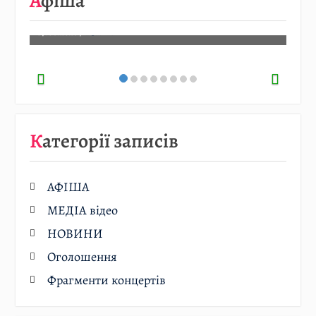
Афіша
Детальніше…
07.08.2026
/
АФІША
Категорії записів
АФІША
МЕДІА відео
НОВИНИ
Оголошення
Фрагменти концертів