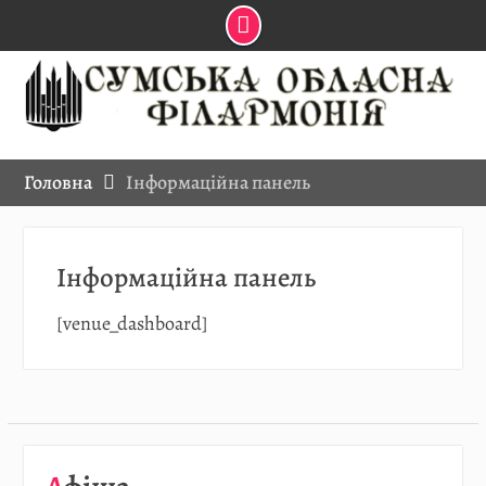
Skip
to
content
Головна
Інформаційна панель
Інформаційна панель
[venue_dashboard]
08.08
…