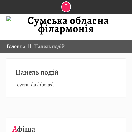
Skip
to
content
Головна
Панель подій
Панель подій
[event_dashboard]
08.08
…
Афіша
Детальніше…