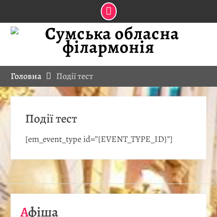
Skip
to
content
Головна
Події тест
Події тест
[em_event_type id=”{EVENT_TYPE_ID}”]
Афіша