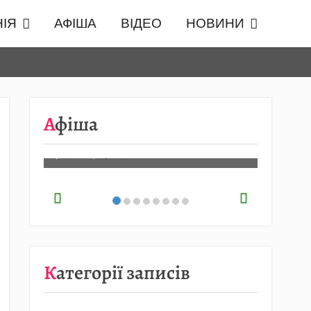
ІЯ
АФІША
ВІДЕО
НОВИНИ
08.08
…
Афіша
Детальніше…
07.08.2026
/
АФІША
Категорії записів