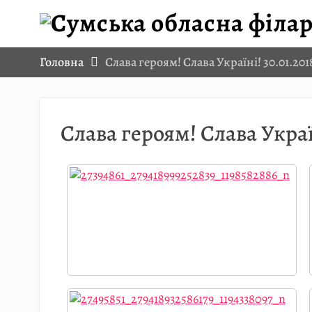
Skip
to
content
Головна
Слава героям! Слава Україні! 30.01.201
Слава героям! Слава Украї