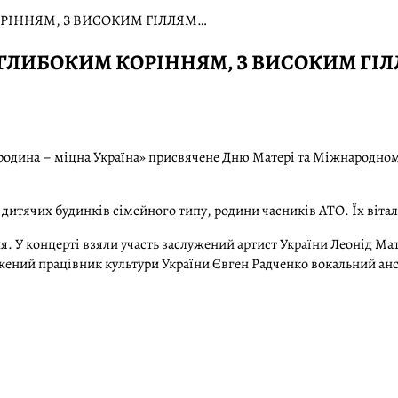
КОРІННЯМ, З ВИСОКИМ ГІЛЛЯМ…
 З ГЛИБОКИМ КОРІННЯМ, З ВИСОКИМ ГІ
родина – міцна Україна» присвячене Дню Матері та Міжнародному
 дитячих будинків сімейного типу, родини часників АТО. Їх віта
ня. У концерті взяли участь заслужений артист України Леонід М
ений працівник культури України Євген Радченко вокальний анс