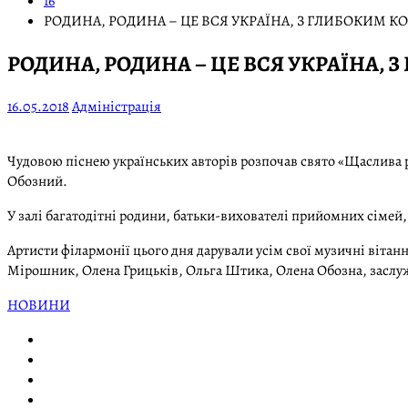
16
РОДИНА, РОДИНА – ЦЕ ВСЯ УКРАЇНА, З ГЛИБОКИМ 
РОДИНА, РОДИНА – ЦЕ ВСЯ УКРАЇНА,
16.05.2018
Адміністрація
Чудовою піснею українських авторів розпочав свято «Щаслива 
Обозний.
У залі багатодітні родини, батьки-вихователі прийомних сімей,
Артисти філармонії цього дня дарували усім свої музичні вітан
Мірошник, Олена Грицьків, Ольга Штика, Олена Обозна, заслуж
НОВИНИ