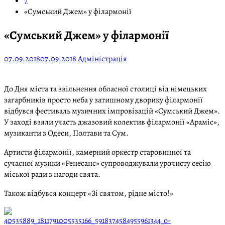
7
«Сумський Джем» у філармонії
«Сумський Джем» у філармонії
07.09.2018
07.09.2018
Адміністрація
До Дня міста та звільнення обласної столиці від німецьких
загарбників просто неба у затишному дворику філармонії
відбувся фестиваль музичних імпровізацій «Сумський Джем».
У заході взяли участь джазовий колектив філармонії «Араміс»,
музиканти з Одеси, Полтави та Сум.
Артисти філармонії, камерний оркестр старовинної та
сучасної музики «Ренесанс» супроводжували урочисту сесію
міської ради з нагоди свята.
Також відбувся концерт «Зі святом, рідне місто!»