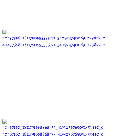
40457598_1811790955535171_3409747400691023872_o
40467160_1811791668868433_4193236765051453440_o