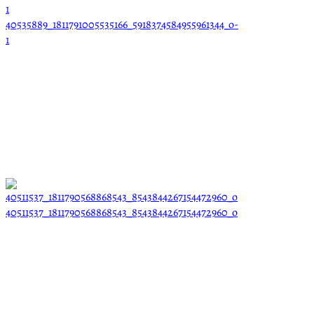
40535889_1811791005535166_5918374584955961344_o-
1
40511537_1811790568868543_8543844267154472960_o