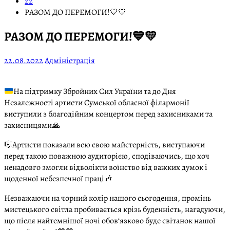
22
РАЗОМ ДО ПЕРЕМОГИ!💙💛
РАЗОМ ДО ПЕРЕМОГИ!💙💛
22.08.2022
Адміністрація
На підтримку Збройних Сил України та до Дня
Незалежності артисти Сумської обласної філармонії
виступили з благодійним концертом перед захисниками та
захисницями
🙏
🎼Артисти показали всю свою майстерність, виступаючи
перед такою поважною аудиторією, сподіваючись, що хоч
ненадовго змогли відволікти воїнство від важких думок і
щоденної небезпечної праці🎶
Незважаючи на чорний колір нашого сьогодення, промінь
мистецького світла пробивається крізь буденність, нагадуючи,
що після найтемнішої ночі обов‘язково буде світанок нашої