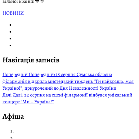
вільної країни!💙💛
НОВИНИ
Навігація записів
Попередній
Попередній:
18 серпня Сумська обласна
філармонія відкрила мистецький тиждень “Ти найкраща, моя
Україно!”, приурочений до Дня Незалежності України
Далі
Далі:
22 серпня на сцені філармонії відбувся унікальний
концерт “Ми – Україна!”
Афіша