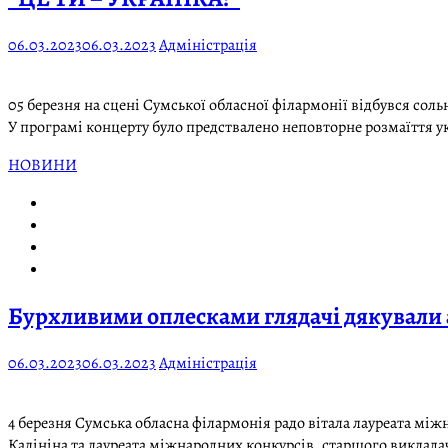
06.03.2023
06.03.2023
Адміністрація
05 березня на сцені Сумської обласної філармонії відбувся соль
У програмі концерту було предствалено неповторне розмаїття укр
НОВИНИ
Бурхливими оплесками глядачі дякували 
06.03.2023
06.03.2023
Адміністрація
4 березня Сумська обласна філармонія радо вітала лауреата між
Калініна та лауреата міжнародних конкурсів, старшого викладач