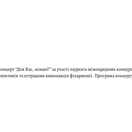
онцерт “Для Вас, кохані!” за участі лауреата міжнародних конкур
олективів та естрадних виконавців філармонії. Програма концер