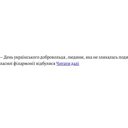
о – День українського добровольця, людини, яка не злякалась под
бласної філармонії відбулися
Читати далі