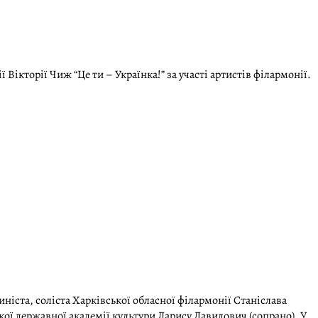
Вікторії Чиж “Це ти – Українка!” за участі артистів філармонії.
ніста, соліста Харківської обласної філармонії Станіслава
ої державної академії культури Ларису Давидович (сопрано). У