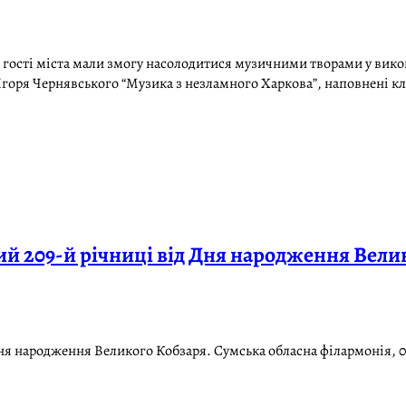
та гості міста мали змогу насолодитися музичними творами у вико
 Ігоря Чернявського “Музика з незламного Харкова”, наповнені 
 209-й річниці від Дня народження Вели
я народження Великого Кобзаря. Сумська обласна філармонія, 0