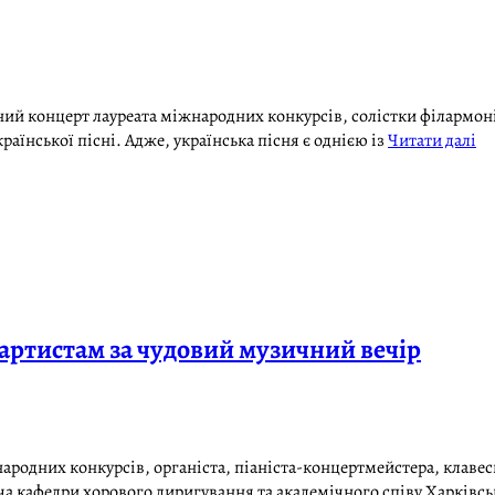
ний концерт лауреата міжнародних конкурсів, солістки філармонії 
аїнської пісні. Адже, українська пісня є однією із
Читати далі
артистам за чудовий музичний вечір
народних конкурсів, органіста, піаніста-концертмейстера, клавеси
а кафедри хорового диригування та академічного співу Харківськ