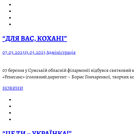
“ДЛЯ ВАС, КОХАНІ”
07.03.2023
13.03.2023
Адміністрація
07 березня у Сумській обласній філармонії відбувся святковий к
«Ренесанс» (головний диригент – Борис Гончаренко), творчих к
НОВИНИ
“ЦЕ ТИ – УКРАЇНКА!”