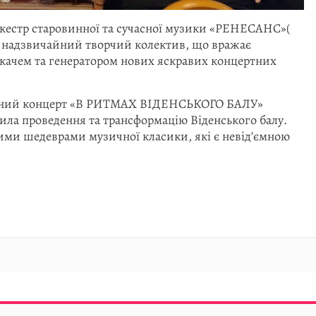
кестр старовинної та сучасної музики «РЕНЕСАНС»(
надзвичайний творчий колектив, що вражає
качем та генератором нових яскравих концертних
’єрний концерт «В РИТМАХ ВІДЕНСЬКОГО БАЛУ»
вила проведення та трансформацію Віденського балу.
овими шедеврами музичної класики, які є невід’ємною