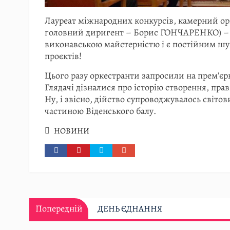
Лауреат міжнародних конкурсів, камерний ор
головний диригент – Борис ГОНЧАРЕНКО) – 
виконавською майстерністю і є постійним шу
проєктів!
Цього разу оркестранти запросили на прем
Глядачі дізналися про історію створення, пра
Ну, і звісно, дійство супроводжувалось світ
частиною Віденського балу.
НОВИНИ
Навігація
Попередній:
Попередній
ДЕНЬ ЄДНАННЯ
записів