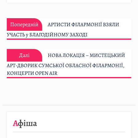
Навігація
Попередній:
записів
Попередній
АРТИСТИ ФІЛАРМОНІЇ ВЗЯЛИ
УЧАСТЬ у БЛАГОДІЙНОМУ ЗАХОДІ
Далі:
Далі
НОВА ЛОКАЦІЯ – МИСТЕЦЬКИЙ
АРТ-ДВОРИК СУМСЬКОЇ ОБЛАСНОЇ ФІЛАРМОНІЇ,
КОНЦЕРТИ OPEN AIR
08.08
…
Афіша
Детальніше…
07.08.2026
/
АФІША