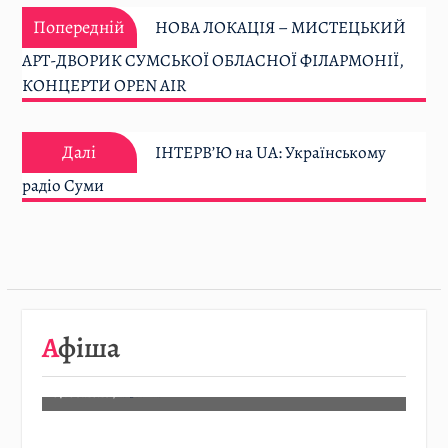
Навігація
Попередній:
записів
Попередній
НОВА ЛОКАЦІЯ – МИСТЕЦЬКИЙ
АРТ-ДВОРИК СУМСЬКОЇ ОБЛАСНОЇ ФІЛАРМОНІЇ,
КОНЦЕРТИ OPEN AIR
Далі:
Далі
ІНТЕРВ’Ю на UA: Українському
радіо Суми
08.08
…
Афіша
Детальніше…
07.08.2026
/
АФІША