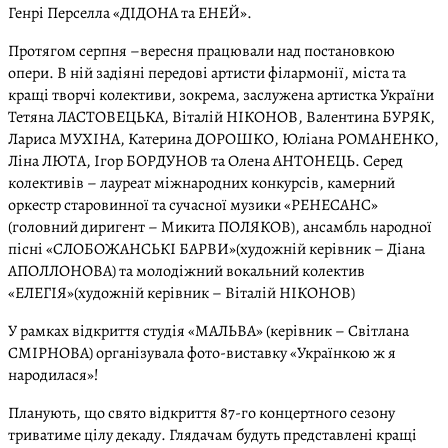
Генрі Перселла «ДІДОНА та ЕНЕЙ».
Протягом серпня –вересня працювали над постановкою
опери. В ній задіяні передові артисти філармонії, міста та
кращі творчі колективи, зокрема, заслужена артистка України
Тетяна ЛАСТОВЕЦЬКА, Віталій НІКОНОВ, Валентина БУРЯК,
Лариса МУХІНА, Катерина ДОРОШКО, Юліана РОМАНЕНКО,
Ліна ЛЮТА, Ігор БОРДУНОВ та Олена АНТОНЕЦЬ. Серед
колективів – лауреат міжнародних конкурсів, камерний
оркестр старовинної та сучасної музики «РЕНЕСАНС»
(головний диригент – Микита ПОЛЯКОВ), ансамбль народної
пісні «СЛОБОЖАНСЬКІ БАРВИ»(художній керівник – Діана
АПОЛЛОНОВА) та молодіжний вокальний колектив
«ЕЛЕГІЯ»(художній керівник – Віталій НІКОНОВ)
У рамках відкриття студія «МАЛЬВА» (керівник – Світлана
СМІРНОВА) організувала фото-виставку «Українкою ж я
народилася»!
Планують, що свято відкриття 87-го концертного сезону
триватиме цілу декаду. Глядачам будуть представлені кращі