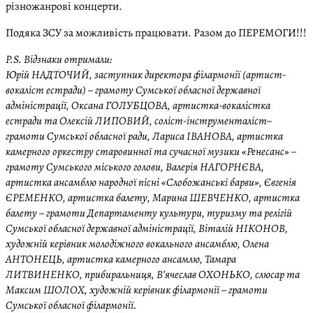
різножанрові концерти.
Подяка ЗСУ за можливість працювати. Разом до ПЕРЕМОГИ!!!
P.S. Відзнаки отримали:
Юрій НАДТОЧИЙ, заступник директора філармонії (артист-
вокаліст естради) – грамоту Сумської обласної державної
адміністрації, Оксана ГОЛУБЦОВА, артистка-вокалістка
естради та Олексій ЛИПОВИЙ, соліст-інструменталіст–
грамоти Сумської обласної ради, Лариса ІВАНОВА, артистка
камерного оркестру старовинної та сучасної музики «Ренесанс» –
грамоту Сумського міського голови, Валерія НАГОРНЄВА,
артистка ансамблю народної пісні «Слобожанські барви», Євгенія
ЄРЕМЕНКО, артистка балету, Марина ШЕВЧЕНКО, артистка
балету – грамоти Департаменту культури, туризму та релігій
Сумської обласної державної адміністрації, Віталій НІКОНОВ,
художній керівник молодіжного вокального ансамблю, Олена
АНТОНЕЦЬ, артистка камерного ансамлю, Тамара
ЛИТВИНЕНКО, прибиральниця, В’ячеслав ОХОНЬКО, слюсар та
Максим ШОЛОХ, художній керівник філармонії – грамоти
Сумської обласної філармонії.