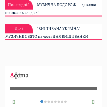
Попередній:
записів
Попередній
МУЗИЧНА ПОДОРОЖ — де казка
оживає в мелодіях!
Далі:
Далі
“ВИШИВАНА УКРАЇНА” —
МУЗИЧНЕ СВЯТО на честь ДНЯ ВИШИВАНКИ
08.08
…
Афіша
Детальніше…
07.08.2026
/
АФІША