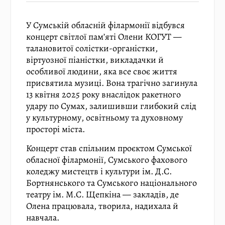
У Сумській обласній філармонії відбувся
концерт світлої пам’яті Олени КОГУТ —
талановитої солістки-органістки,
віртуозної піаністки, викладачки й
особливої людини, яка все своє життя
присвятила музиці. Вона трагічно загинула
13 квітня 2025 року внаслідок ракетного
удару по Сумах, залишивши глибокий слід
у культурному, освітньому та духовному
просторі міста.
Концерт став спільним проєктом Сумської
обласної філармонії, Сумського фахового
коледжу мистецтв і культури ім. Д.С.
Бортнянського та Сумського національного
театру ім. М.С. Щепкіна — закладів, де
Олена працювала, творила, надихала й
навчала.