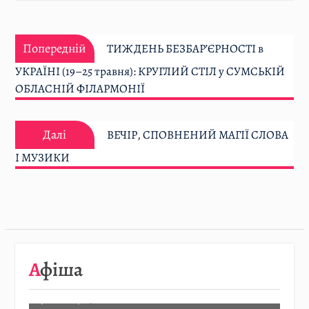
Навігація
Попередній:
записів
Попередній
ТИЖДЕНЬ БЕЗБАР’ЄРНОСТІ в
УКРАЇНІ (19–25 травня): КРУГЛИЙ СТІЛ у СУМСЬКІЙ
ОБЛАСНІЙ ФІЛАРМОНІЇ
Далі:
Далі
ВЕЧІР, СПОВНЕНИЙ МАГІЇ СЛОВА
І МУЗИКИ
08.08
…
Афіша
Детальніше…
07.08.2026
/
АФІША