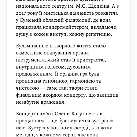
національного театру ім. М.С. Щепкіна. А з
2017 року її мистецька діяльність розквітла
у Сумській обласній філармонії, де вона
працювала концертмейстером, вкладаючи
душу в кожен виступ, кожну репетицію.
Кульмінацією її творчого життя стало
самостійне опанування органа —
інструмента, який став її пристрастю,
внутрішнім голосом, духовним
продовженням. Її органна гра була
пронизана глибиною, гармонією та
чистотою — саме такі твори стали
фінальним акордом концерту, що залишив
незабутнє враження.
Концерт пам’яті Олени Когут не став
прощанням — це була музична зустріч із
нею. Зустріч у кожному акорді, в кожній
мелодії, у кожному серці, яке вона