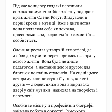
Під час концерту глядачі пережили
справжню музично-біографічну подорож
крізь життя Олени Когут. Згадували її
перші кроки в музиці. Вже з дитинства
вона проявляла себе як яскрава,
цілеспрямована, надзвичайно самостійна
особистість.
Олена виростала у творчій атмосфері, де
любов до музики перетворилась на справу
всього життя. Вона була не лише
педагогом, а наставницею й другом для
багатьох поколінь студентів. На сцені цього
вечора лунали виступи її учнів, колег і
друзів — людей, яким вона відкривала
двері у світ музики, надихала на творчість і
перемоги.
Особливе місце у її професійній біографії
займала робота в оркестрі Сумського