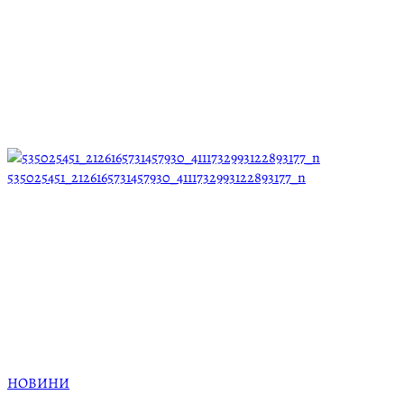
535025451_2126165731457930_4111732993122893177_n
НОВИНИ