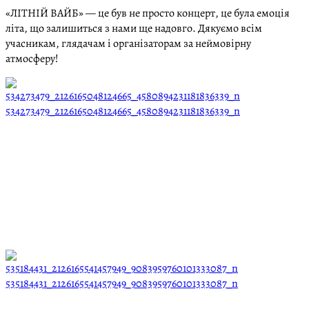
«ЛІТНІЙ ВАЙБ» — це був не просто концерт, це була емоція
літа, що залишиться з нами ще надовго. Дякуємо всім
учасникам, глядачам і організаторам за неймовірну
атмосферу!
534273479_2126165048124665_4580894231181836339_n
535184431_2126165541457949_9083959760101333087_n