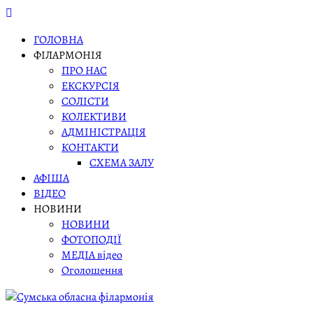
Skip
to
ГОЛОВНА
content
ФІЛАРМОНІЯ
ПРО НАС
ЕКСКУРСІЯ
СОЛІСТИ
КОЛЕКТИВИ
АДМІНІСТРАЦІЯ
КОНТАКТИ
СХЕМА ЗАЛУ
АФІША
ВІДЕО
НОВИНИ
НОВИНИ
ФОТОПОДІЇ
МЕДІА відео
Оголошення