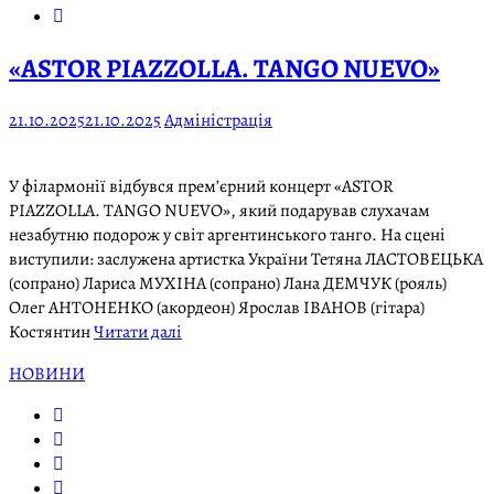
«ASTOR PIAZZOLLA. TANGO NUEVO»
21.10.2025
21.10.2025
Адміністрація
У філармонії відбувся прем’єрний концерт «ASTOR
PIAZZOLLA. TANGO NUEVO», який подарував слухачам
незабутню подорож у світ аргентинського танго. На сцені
виступили: заслужена артистка України Тетяна ЛАСТОВЕЦЬКА
(сопрано) Лариса МУХІНА (сопрано) Лана ДЕМЧУК (рояль)
Олег АНТОНЕНКО (акордеон) Ярослав ІВАНОВ (гітара)
Костянтин
Читати далі
НОВИНИ