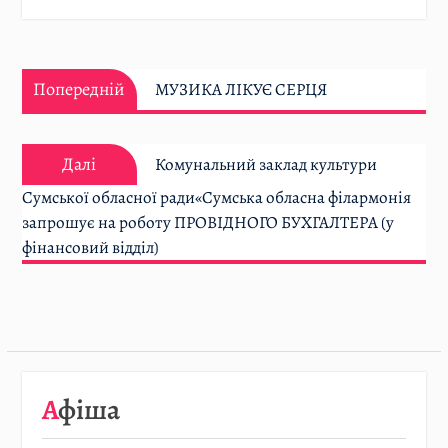
Навігація
Попередній:
записів
Попередній
МУЗИКА ЛІКУЄ СЕРЦЯ
Далі:
Далі
Комунальний заклад культури
Сумської обласної ради«Сумська обласна філармонія
запрошує на роботу ПРОВІДНОГО БУХГАЛТЕРА (у
фінансовий відділ)
08.08
…
Афіша
Детальніше…