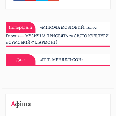
Навігація
Попередній:
записів
Попередній
«МИКОЛА МОЗГОВИЙ. Голос
Епохи» — МУЗИЧНА ПРИСВЯТА та СВЯТО КУЛЬТУРИ
в СУМСЬКІЙ ФІЛАРМОНІЇ
Далі:
Далі
«ГРІГ. МЕНДЕЛЬСОН»
Афіша