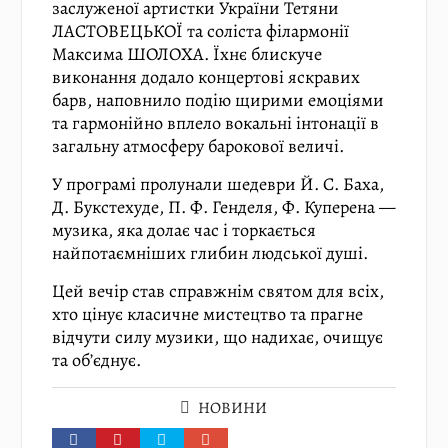
заслуженої артистки України Тетяни
ЛАСТОВЕЦЬКОЇ та соліста філармонії
Максима ШОЛОХА. Їхнє блискуче
виконання додало концертові яскравих
барв, наповнило подію щирими емоціями
та гармонійно вплело вокальні інтонації в
загальну атмосферу барокової величі.
У програмі пролунали шедеври Й. С. Баха,
Д. Букстехуде, П. Ф. Генделя, Ф. Куперена —
музика, яка долає час і торкається
найпотаємніших глибин людської душі.
Цей вечір став справжнім святом для всіх,
хто цінує класичне мистецтво та прагне
відчути силу музики, що надихає, очищує
та об’єднує.
НОВИНИ