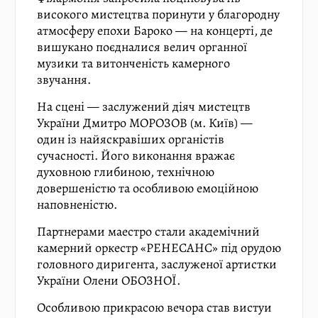
високого мистецтва поринути у благородну
атмосферу епохи Бароко — на концерті, де
вишукано поєдналися велич органної
музики та витонченість камерного
звучання.
На сцені — заслужений діяч мистецтв
України Дмитро МОРОЗОВ (м. Київ) —
один із найяскравіших органістів
сучасності. Його виконання вражає
духовною глибиною, технічною
довершеністю та особливою емоційною
наповненістю.
Партнерами маестро стали академічний
камерний оркестр «РЕНЕСАНС» під орудою
головного диригента, заслуженої артистки
України Олени ОБОЗНОЇ.
Особливою прикрасою вечора став вистуи