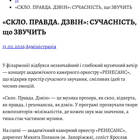
13
«СКЛО. ПРАВДА. ДЗВІН»: СУЧАСНІСТЬ, що ЗВУЧИТЬ
«СКЛО. ПРАВДА. ДЗВІН»: СУЧАСНІСТЬ,
що ЗВУЧИТЬ
13.02.2026
Адміністрація
У філармонії відбувся незвичайний і глибокий музичний вечір
— концерт академічного камерного оркестру «РЕНЕСАНС»,
що відкрив простір сучасного звучання, сміливих ідей та
чесних емоцій.
«Скло. Правда. Дзвін» — це музика прозора, як скло, відверта,
як правда, і резонансна, як дзвін. У програмі прозвучали твори
композиторів-мінімалістів, де кожен звук має значення, а
тиша стає частиною музики.
На сцені — академічний камерний оркестр «РЕНЕСАНС»,
диригент Микита Поляков (м. Запоріжжя), соліст Ярослав