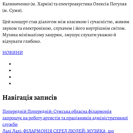
Калиниченко (м. Харків) та електроакустика Олексія Погуляя
(м. Суми).
Цей концерт став діалогом між класикою і сучасністю, живим
звуком та електронікою, слухачем і його внутрішнім світом.
Музика мінімалізму занурює, змушує слухати уважно й
відчувати глибоко.
НОВИНИ
Навігація записів
Попередній
Попередній:
Сумська обласна філармонія
запрошує на роботу артистів та працівників адміністративної
служби
Далі
Далі:
ФІЛАРМОНІЯ СЕРЕД ЛЮДЕЙ: МУЗИКА, що