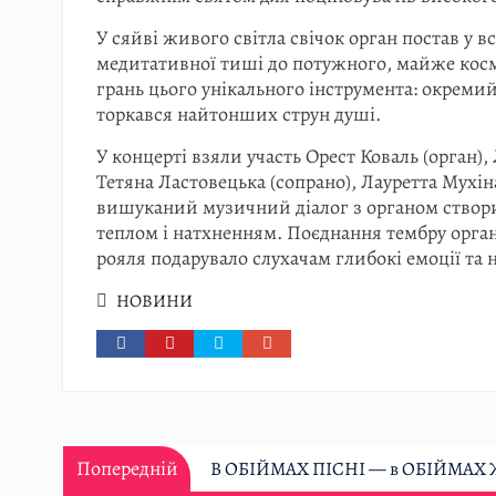
У сяйві живого світла свічок орган постав у вс
медитативної тиші до потужного, майже косм
грань цього унікального інструмента: окремий
торкався найтонших струн душі.
У концерті взяли участь Орест Коваль (орган),
Тетяна Ластовецька (сопрано), Лауретта Мухін
вишуканий музичний діалог з органом створи
теплом і натхненням. Поєднання тембру орга
рояля подарувало слухачам глибокі емоції та 
НОВИНИ
Навігація
Попередній:
Попередній
В ОБІЙМАХ ПІСНІ — в ОБІЙМАХ
записів