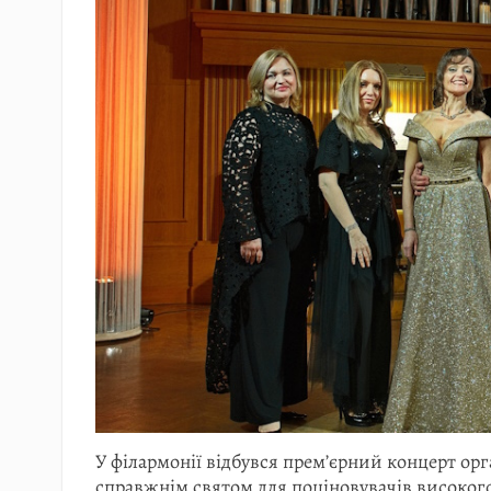
У філармонії відбувся прем’єрний концерт о
справжнім святом для поціновувачів високог