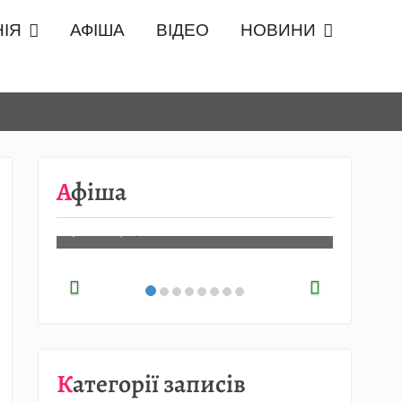
ІЯ
АФІША
ВІДЕО
НОВИНИ
08.08
…
Афіша
Детальніше…
07.08.2026
/
АФІША
Категорії записів