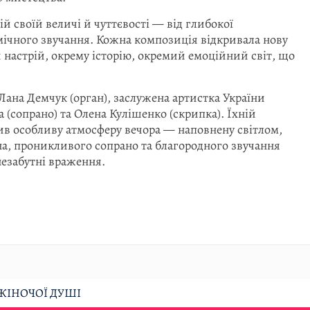
ій своїй величі й чуттєвості — від глибокої
ічного звучання. Кожна композиція відкривала нову
 настрій, окрему історію, окремий емоційний світ, що
 Лана Демчук (орган), заслужена артистка України
а (сопрано) та Олена Кулішенко (скрипка). Їхній
в особливу атмосферу вечора — наповнену світлом,
на, проникливого сопрано та благородного звучання
незабутні враження.
 ЖІНОЧОЇ ДУШІ