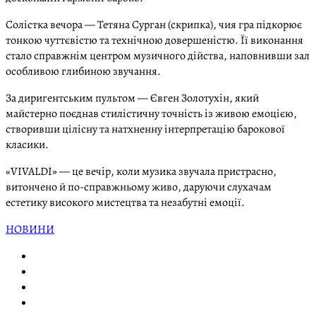
Солістка вечора — Тетяна Сурган (скрипка), чия гра підкорює
тонкою чуттєвістю та технічною довершеністю. Її виконання
стало справжнім центром музичного дійства, наповнивши зал
особливою глибиною звучання.
За диригентським пультом — Євген Золотухін, який
майстерно поєднав стилістичну точність із живою емоцією,
створивши цілісну та натхненну інтерпретацію барокової
класики.
«VIVALDI» — це вечір, коли музика звучала пристрасно,
витончено й по-справжньому живо, даруючи слухачам
естетику високого мистецтва та незабутні емоції.
НОВИНИ