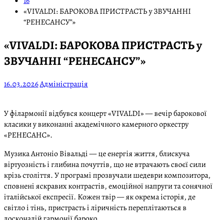
16
«VIVALDI: БАРОКОВА ПРИСТРАСТЬ у ЗВУЧАННІ
“РЕНЕСАНСУ”»
«VIVALDI: БАРОКОВА ПРИСТРАСТЬ у
ЗВУЧАННІ “РЕНЕСАНСУ”»
16.03.2026
Адміністрація
У філармонії відбувся концерт «VIVALDI» — вечір барокової
класики у виконанні академічного камерного оркестру
«РЕНЕСАНС».
Музика Антоніо Вівальді — це енергія життя, блискуча
віртуозність і глибина почуттів, що не втрачають своєї сили
крізь століття. У програмі прозвучали шедеври композитора,
сповнені яскравих контрастів, емоційної напруги та сонячної
італійської експресії. Кожен твір — як окрема історія, де
світло і тінь, пристрасть і ліричність переплітаються в
досконалій гармонії бароко.