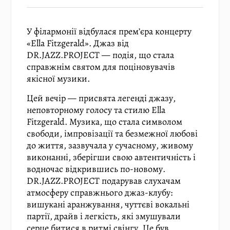
У філармонії відбулася прем’єра концерту
«Ella Fitzgerald». Джаз від
DR.JAZZ.PROJECT — подія, що стала
справжнім святом для поціновувачів
якісної музики.
Цей вечір — присвята легенді джазу,
неповторному голосу та стилю Ella
Fitzgerald. Музика, що стала символом
свободи, імпровізації та безмежної любові
до життя, зазвучала у сучасному, живому
виконанні, зберігши свою автентичність і
водночас відкрившись по-новому.
DR.JAZZ.PROJECT подарував слухачам
атмосферу справжнього джаз-клубу:
вишукані аранжування, чуттєві вокальні
партії, драйв і легкість, які змушували
серце битися в ритмі свінгу. Це був