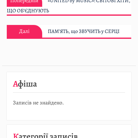
записів
Попередній
«UNITED by MUSIC»: СВІТОВІ ХІТИ,
ЩО ОБ’ЄДНУЮТЬ
Далі:
Далі
ПАМ’ЯТЬ, що ЗВУЧИТЬ у СЕРЦІ
Афіша
Записів не знайдено.
Категорії записів