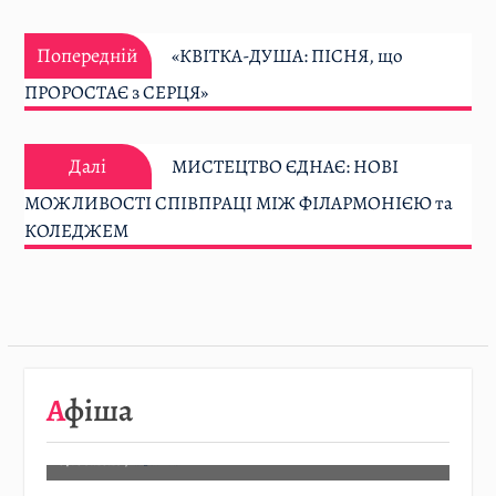
Навігація
Попередній:
записів
Попередній
«КВІТКА-ДУША: ПІСНЯ, що
ПРОРОСТАЄ з СЕРЦЯ»
Далі:
Далі
МИСТЕЦТВО ЄДНАЄ: НОВІ
МОЖЛИВОСТІ СПІВПРАЦІ МІЖ ФІЛАРМОНІЄЮ та
КОЛЕДЖЕМ
08.08
…
Афіша
Детальніше…
07.08.2026
/
АФІША