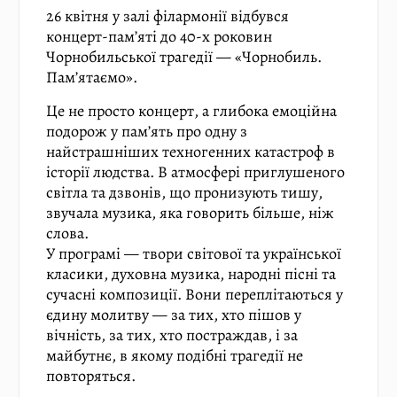
26 квітня у залі філармонії відбувся
концерт-пам’яті до 40-х роковин
Чорнобильської трагедії — «Чорнобиль.
Пам’ятаємо».
Це не просто концерт, а глибока емоційна
подорож у пам’ять про одну з
найстрашніших техногенних катастроф в
історії людства. В атмосфері приглушеного
світла та дзвонів, що пронизують тишу,
звучала музика, яка говорить більше, ніж
слова.
У програмі — твори світової та української
класики, духовна музика, народні пісні та
сучасні композиції. Вони переплітаються у
єдину молитву — за тих, хто пішов у
вічність, за тих, хто постраждав, і за
майбутнє, в якому подібні трагедії не
повторяться.