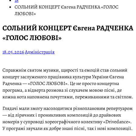
18
СОЛЬНИЙ КОНЦЕРТ Євгена РАДЧЕНКА «ГОЛОС
ЛЮБОВІ»
СОЛЬНИЙ КОНЦЕРТ Євгена РАДЧЕНКА
«ГОЛОС ЛЮБОВІ»
18.05.2026
Адміністрація
Справжнім святом музики, щирості та емоцій став сольний
концерт заслуженого працівника культури України Євгена
Радченка — «ГОЛОС ЛЮБОВІ». Це не просто концертна
програма, а відверта розмова зі слухачем мовою пісні, де
кожна нота наповнена почуттями, переживаннями та світлом.
Глядачі мали змогу насолодитися різноплановим репертуаром
— від ліричних і проникливих композицій до драйвових
номерів у супроводі хореографічного колективу «Drivedance».
У програмі звучали як добре знані пісні, так і нові композиції.