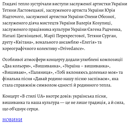
Глядачі тепло зустрічали виступи заслуженої артистки України
Тетяни Ластовецької, заслуженого артиста України Юрія
Надточого, заслуженої артистки України Олени Обозної,
заслуженого діяча мистецтв України Валерія Козупиці,
заслуженого працівника культури України Євгена Радченка,
Наталі Цигвінцевої, Марії Перехрестової, Тетяни Сурган,
дуету «Квітана», вокального ансамблю «Елегія» та
хореографічного колективу «Drivedance».
Особливої атмосфери концерту додали улюблені композиції
«Два кольори», «Вишиванка», «Україна – вишиванка»,
«Вишиваю», «Паляниця», «Тобі вклоняюсь доленько моя» та
фінальна пісня «Давай родино нашу пісню заспіваєм», яка
стала справжнім символом єдності й родинного тепла.
Концерт «В стилі UA» вкотре довів: українська пісня,
вишиванка та наша культура — це не лише традиція, а й сила,
що об’єднує серця.
НОВИНИ