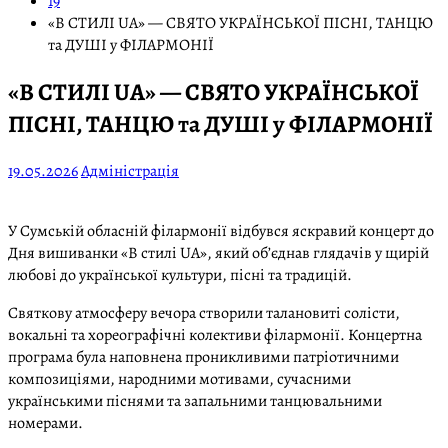
19
«В СТИЛІ UA» — СВЯТО УКРАЇНСЬКОЇ ПІСНІ, ТАНЦЮ
та ДУШІ у ФІЛАРМОНІЇ
«В СТИЛІ UA» — СВЯТО УКРАЇНСЬКОЇ
ПІСНІ, ТАНЦЮ та ДУШІ у ФІЛАРМОНІЇ
19.05.2026
Адміністрація
У Сумській обласній філармонії відбувся яскравий концерт до
Дня вишиванки «В стилі UA», який об’єднав глядачів у щирій
любові до української культури, пісні та традицій.
Святкову атмосферу вечора створили талановиті солісти,
вокальні та хореографічні колективи філармонії. Концертна
програма була наповнена проникливими патріотичними
композиціями, народними мотивами, сучасними
українськими піснями та запальними танцювальними
номерами.