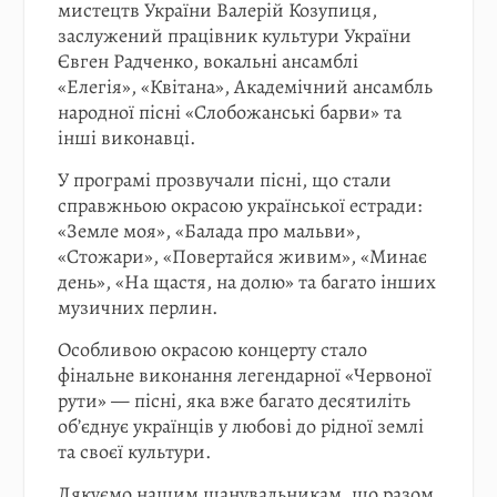
мистецтв України Валерій Козупиця,
заслужений працівник культури України
Євген Радченко, вокальні ансамблі
«Елегія», «Квітана», Академічний ансамбль
народної пісні «Слобожанські барви» та
інші виконавці.
У програмі прозвучали пісні, що стали
справжньою окрасою української естради:
«Земле моя», «Балада про мальви»,
«Стожари», «Повертайся живим», «Минає
день», «На щастя, на долю» та багато інших
музичних перлин.
Особливою окрасою концерту стало
фінальне виконання легендарної «Червоної
рути» — пісні, яка вже багато десятиліть
об’єднує українців у любові до рідної землі
та своєї культури.
Дякуємо нашим шанувальникам, що разом