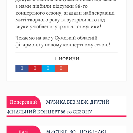
з нами підбили підсумки 88-го
концертного сезону, згадали найяскравіші
миті творчого року та зустріли літо під
звуки улюбленої української музики!
Чекаємо на вас у Сумській обласній
філармонії у новому концертному сезоні!
НОВИНИ
Навігація
Попередній:
записів
Попередній
МУЗИКА БЕЗ МЕЖ: ДРУГИЙ
ФІНАЛЬНИЙ КОНЦЕРТ 88-го СЕЗОНУ
Далі:
Далі
МИСТЕЦТВО, ЩО ЄДНАЄ І