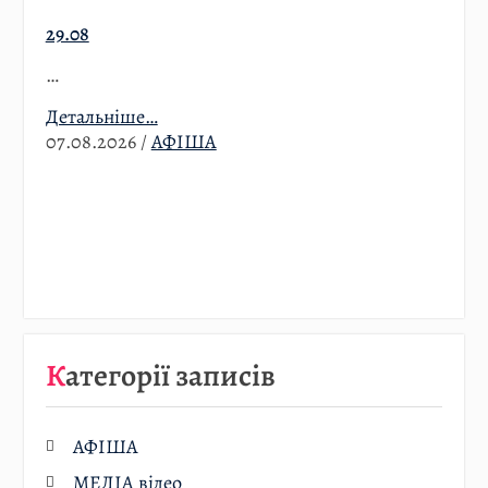
29.08
…
Детальніше…
07.08.2026
/
АФІША
Категорії записів
АФІША
МЕДІА відео