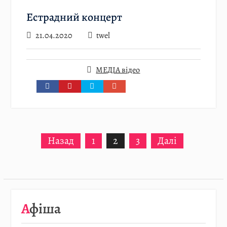
Естрадний концерт
21.04.2020
twel
МЕДІА відео
Пагінація
Назад
1
2
3
Далі
записів
Афіша