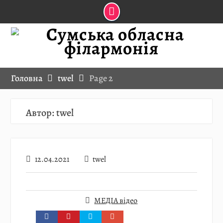
Skip
to
content
Головна
twel
Page 2
Автор:
twel
12.04.2021
twel
МЕДІА відео