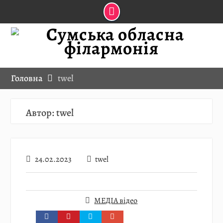
Skip
to
content
Головна
twel
Автор:
twel
24.02.2023
twel
МЕДІА відео