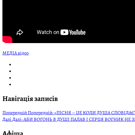
МЕДІА відео
Навігація записів
Попередній
Попередній:
«ПІСНЯ – ЦЕ КОЛИ ДУША СПОВІДАЄ
Далі
Далі:
АБИ ВОГОНЬ В ДУШІ ПАЛАВ І СЕРЦЯ ВОГНИК НЕ З
Афіша