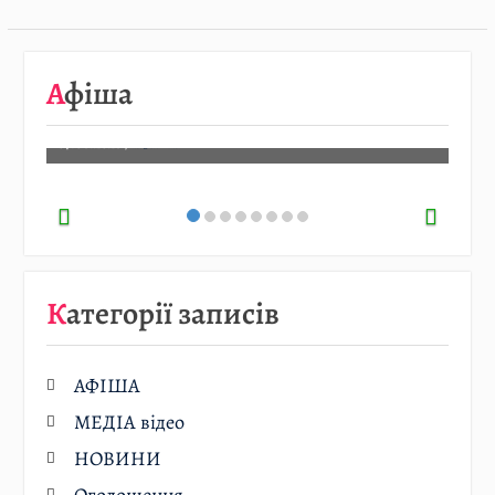
08.08
…
Афіша
Детальніше…
07.08.2026
/
АФІША
Категорії записів
АФІША
МЕДІА відео
НОВИНИ