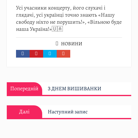
Усі учасники концерту, його слухачі і
глядачі, усі українці точно знають «Нашу
свободу ніхто не порушить!», «Вільною буде
наша Україна!»🇺🇦
НОВИНИ
Навігація
Попередній:
записів
Попередній
З ДНЕМ ВИШИВАНКИ
Далі:
Далі
Наступний запис