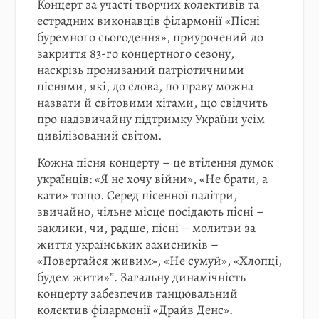
Концерт за участі творчих колективів та
естрадних виконавців філармонії «Пісні
буремного сьогодення», приурочений до
закриття 83-го концертного сезону,
наскрізь пронизаний патріотичними
піснями, які, до слова, по праву можна
назвати й світовими хітами, що свідчить
про надзвичайну підтримку України усім
цивілізований світом.
Кожна пісня концерту – це втілення думок
українців: «Я не хочу війни», «Не брати, а
кати» тощо. Серед пісенної палітри,
звичайно, чільне місце посідають пісні –
заклики, чи, радше, пісні – молитви за
життя українських захисників –
«Повертайся живим», «Не сумуй», «Хлопці,
будем жити»”. Загальну динамічність
концерту забезпечив танцювальний
колектив філармонії «Драйв Денс».