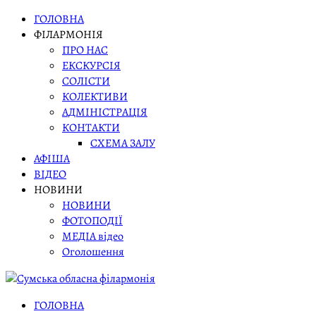
Skip
ГОЛОВНА
to
ФІЛАРМОНІЯ
content
ПРО НАС
ЕКСКУРСІЯ
СОЛІСТИ
КОЛЕКТИВИ
АДМІНІСТРАЦІЯ
КОНТАКТИ
СХЕМА ЗАЛУ
АФІША
ВІДЕО
НОВИНИ
НОВИНИ
ФОТОПОДІЇ
МЕДІА відео
Оголошення
ГОЛОВНА