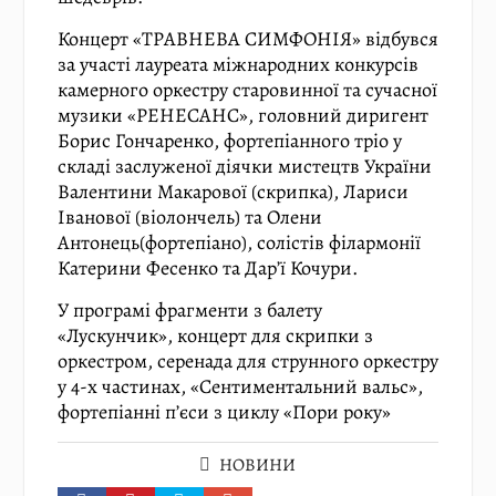
Концерт «ТРАВНЕВА СИМФОНІЯ» відбувся
за участі лауреата міжнародних конкурсів
камерного оркестру старовинної та сучасної
музики «РЕНЕСАНС», головний диригент
Борис Гончаренко, фортепіанного тріо у
складі заслуженої діячки мистецтв України
Валентини Макарової (скрипка), Лариси
Іванової (віолончель) та Олени
Антонець(фортепіано), солістів філармонії
Катерини Фесенко та Дар’ї Кочури.
У програмі фрагменти з балету
«Лускунчик», концерт для скрипки з
оркестром, серенада для струнного оркестру
у 4-х частинах, «Сентиментальний вальс»,
фортепіанні п’єси з циклу «Пори року»
НОВИНИ