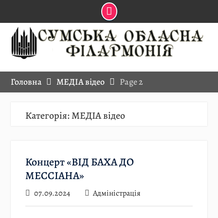
Skip
to
content
Головна
МЕДІА відео
Page 2
Категорія:
МЕДІА відео
Концерт «ВІД БАХА ДО
МЕССІАНА»
07.09.2024
Адміністрація