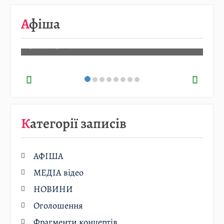
…
Афіша
Детальніше…
07.08.2026
/
АФІША
Категорії записів
АФІША
МЕДІА відео
НОВИНИ
Оголошення
Фрагменти концертів