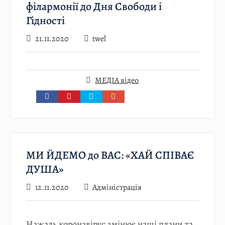
філармонії до Дня Свободи і
Гідності
21.11.2020
twel
МЕДІА відео
МИ ЙДЕМО до ВАС: «ХАЙ СПІВАЄ
ДУША»
12.11.2020
Адміністрація
Нажаль коронавірус змінює наші плани та