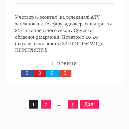
У четвер (8 жовтня) на телеканалі ATV
запланована до ефіру відеоверсія відкриття
82-го концертного сезону Сумської
обласної філармонії. Початок о 20.20
(одразу після новин) ЗАПРОШУЄМО до
ПЕРЕГЛЯДУ!!!
НОВИНИ
Пагінація
1
2
…
5
Далі
записів
08.08