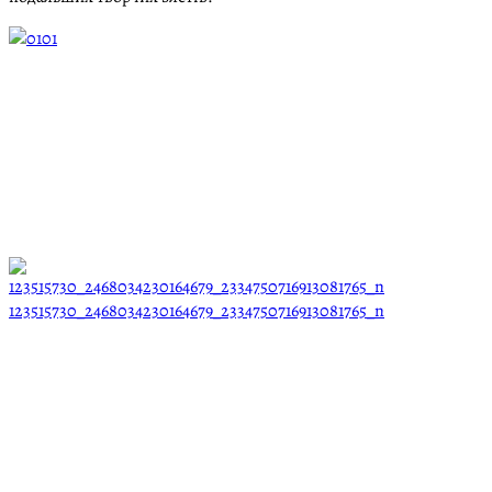
01
123515730_2468034230164679_2334750716913081765_n