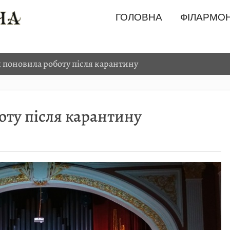
ГОЛОВНА
ФІЛАРМОН
 поновила роботу після карантину
оту після карантину