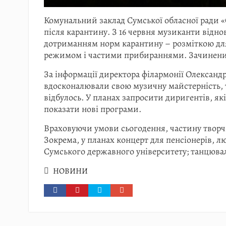
Комунальний заклад Сумської обласної ради «
після карантину. З 16 червня музиканти відно
дотриманням норм карантину – розміткою для
режимом і частими прибираннями. Зачиненим
За інформації директора філармонії Олекса
вдосконалювали свою музичну майстерність, то
відбулось. У планах запросити диригентів, як
показати нові програми.
Враховуючи умови сьогодення, частину творчи
Зокрема, у планах концерт для пенсіонерів, лю
Сумського державного університету; танцюваль
НОВИНИ