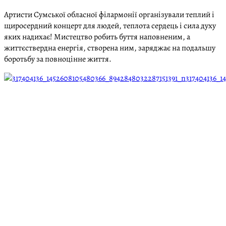
Артисти Сумської обласної філармонії організували теплий і
щиросердний концерт для людей, теплота сердець і сила духу
яких надихає! Мистецтво робить буття наповненим, а
життєствердна енергія, створена ним, заряджає на подальшу
боротьбу за повноцінне життя.
317404136_1