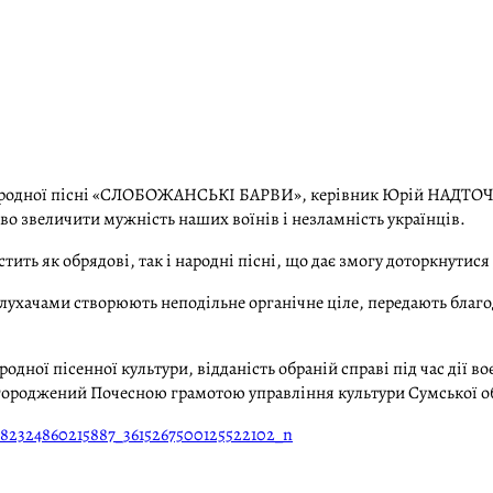
 народної пісні «СЛОБОЖАНСЬКІ БАРВИ», керівник Юрій НАДТОЧ
 звеличити мужність наших воїнів і незламність українців.
ить як обрядові, так і народні пісні, що дає змогу доторкнутися
слухачами створюють неподільне органічне ціле, передають благо
дної пісенної культури, відданість обраній справі під час дії во
жений Почесною грамотою управління культури Сумської обла
682324860215887_3615267500125522102_n