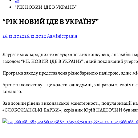
26
“РІК НОВИЙ ІДЕ В УКРАЇНУ”
“РІК НОВИЙ ІДЕ В УКРАЇНУ”
26.12.2022
26.12.2022
Адміністрація
Лауреат міжнародних та всеукраїнських конкурсів, ансамбль
заходом “РІК НОВИЙ ІДЕ В УКРАЇНУ”, який покликаний учергово
Програма заходу представлена різнобарвною палітрою, адже міст
Артисти колективу – це колеги-однодумці, які разом зі своїми 
кожного.
За високий рівень виконавської майстерності, популяризації наро
«СЛОБОЖАНСЬКІ БАРВИ», керівник Юрій НАДТОЧИЙ був нагород
321566068_