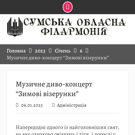
Skip
to
content
Головна
2023
Січень
6
Музичне диво-концерт “Зимові візерунки”
Музичне диво-концерт
“Зимові візерунки”
06.01.2023
Адміністрація
Напередодні одного із найголовніших свят,
на яке однаково очікують і діти, і дорослі у