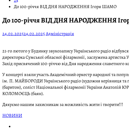
24
До 100-річчя ВІД ДНЯ НАРОДЖЕННЯ Ігоря ШАМО
До 100-річчя ВІД ДНЯ НАРОДЖЕННЯ Іг
24.02.2025
24.02.2025
Адміністрація
21-го лютого у Будинку звукозапису Українського радіо відбув
директорка Сумської обласної філармонії, заслужена артистк
Захід присвячений 100-річчю від Дня народження славетного к
У концерті взяли участь Академічний оркестр народної та попу
ім. П. МАЙБОРОДИ Українського радіо (художня керівниця та г
(баритон), соліст Національної філармонії України Анатолій Ю
КОЛОМОЄЦЬ (баян).
Дякуємо нашим захисникам за можливість жити і творити!!!
НОВИНИ