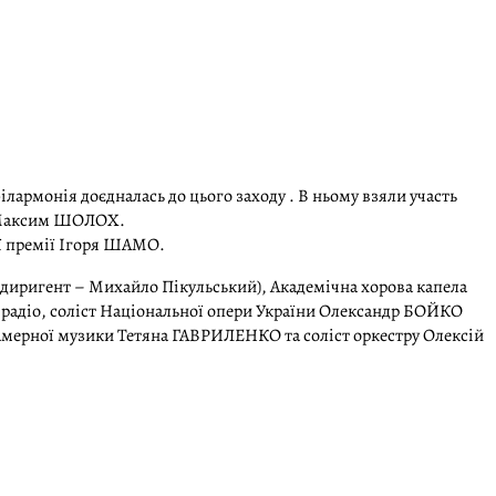
армонія доєдналась до цього заходу . В ньому взяли участь
ї Максим ШОЛОХ.
ої премії Ігоря ШАМО.
й диригент – Михайло Пікульський), Академічна хорова капела
 радіо, соліст Національної опери України Олександр БОЙКО
камерної музики Тетяна ГАВРИЛЕНКО та соліст оркестру Олексій