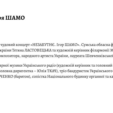
оря ШАМО
ся чудовий концерт «НЕЗАБУТНЄ. Ігор ШАМО». Сумська обласна філ
а України Тетяна ЛАСТОВЕЦЬКА та художній керівник філармоні
омпозитора, народного артиста України, лауреата Шевченківськ
лярної музики Українського радіо (художній керівник та головни
оловна диригентка – Юлія ТКАЧ), тріо бандуристок Українського
РЧЕНКО (баритон), солістка Національного будинку органної та 